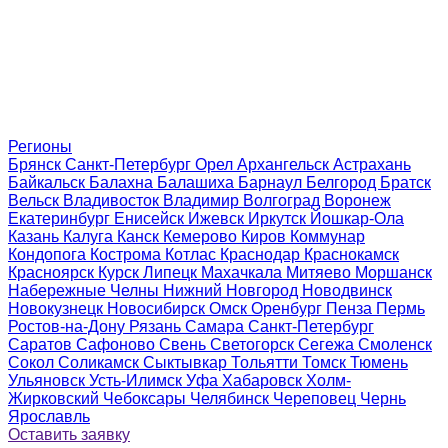
Регионы
Брянск
Санкт-Петербург
Орел
Архангельск
Астрахань
Байкальск
Балахна
Балашиха
Барнаул
Белгород
Братск
Вельск
Владивосток
Владимир
Волгоград
Воронеж
Екатеринбург
Енисейск
Ижевск
Иркутск
Йошкар-Ола
Казань
Калуга
Канск
Кемерово
Киров
Коммунар
Кондопога
Кострома
Котлас
Краснодар
Краснокамск
Красноярск
Курск
Липецк
Махачкала
Митяево
Моршанск
Набережные Челны
Нижний Новгород
Новодвинск
Новокузнецк
Новосибирск
Омск
Оренбург
Пенза
Пермь
Ростов-на-Дону
Рязань
Самара
Санкт-Петербург
Саратов
Сафоново
Свень
Светогорск
Сегежа
Смоленск
Сокол
Соликамск
Сыктывкар
Тольятти
Томск
Тюмень
Ульяновск
Усть-Илимск
Уфа
Хабаровск
Холм-
Жирковский
Чебоксары
Челябинск
Череповец
Чернь
Ярославль
Оставить заявку