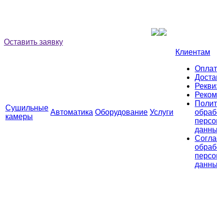
Оставить заявку
Клиентам
Оплат
Доста
Рекви
Реком
Полит
Сушильные
Автоматика
Оборудование
Услуги
обраб
камеры
персо
данн
Согла
обраб
персо
данн